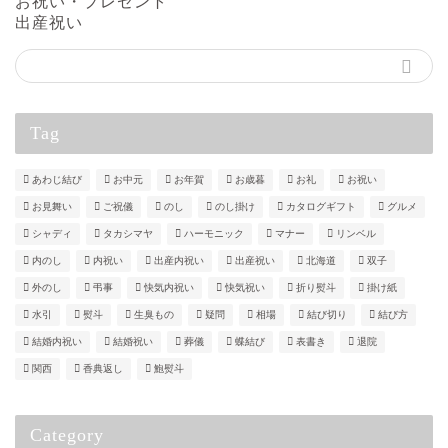
お祝い・プレゼント
出産祝い
Tag
あわじ結び
お中元
お年賀
お歳暮
お礼
お祝い
お見舞い
ご祝儀
のし
のし掛け
カタログギフト
グルメ
シャディ
タカシマヤ
ハーモニック
マナー
リンベル
内のし
内祝い
出産内祝い
出産祝い
北海道
双子
外のし
弔事
快気内祝い
快気祝い
折り熨斗
掛け紙
水引
熨斗
生臭もの
疑問
相場
結び切り
結び方
結婚内祝い
結婚祝い
葬儀
蝶結び
表書き
退院
関西
香典返し
鮑熨斗
Category