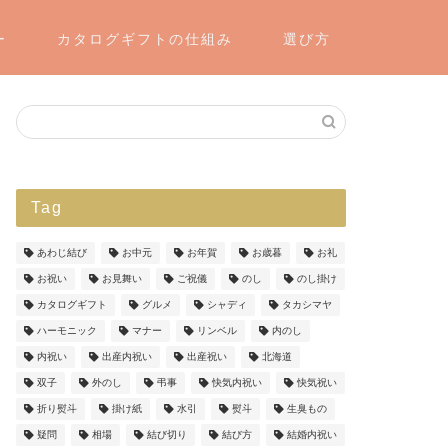
ー
カタログギフトの仕組み
選び方
Tag
あわじ結び
お中元
お年賀
お歳暮
お礼
お祝い
お見舞い
ご祝儀
のし
のし掛け
カタログギフト
グルメ
シャディ
タカシマヤ
ハーモニック
マナー
リンベル
内のし
内祝い
出産内祝い
出産祝い
北海道
双子
外のし
弔事
快気内祝い
快気祝い
折り熨斗
掛け紙
水引
熨斗
生臭もの
疑問
相場
結び切り
結び方
結婚内祝い