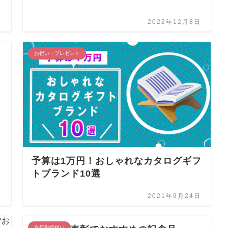
日
2022年12月8日
お祝い・プレゼント
予算は1万円！おしゃれなカタログギフ
トブランド10選
日
2021年9月24日
永年勤続祝い