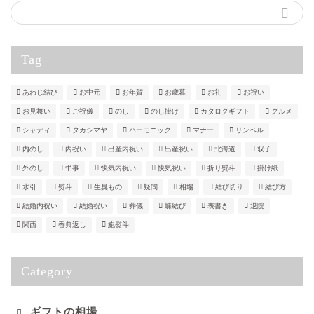
Tag
あわじ結び
お中元
お年賀
お歳暮
お礼
お祝い
お見舞い
ご祝儀
のし
のし掛け
カタログギフト
グルメ
シャディ
タカシマヤ
ハーモニック
マナー
リンベル
内のし
内祝い
出産内祝い
出産祝い
北海道
双子
外のし
弔事
快気内祝い
快気祝い
折り熨斗
掛け紙
水引
熨斗
生臭もの
疑問
相場
結び切り
結び方
結婚内祝い
結婚祝い
葬儀
蝶結び
表書き
退院
関西
香典返し
鮑熨斗
Category
ギフトの相場