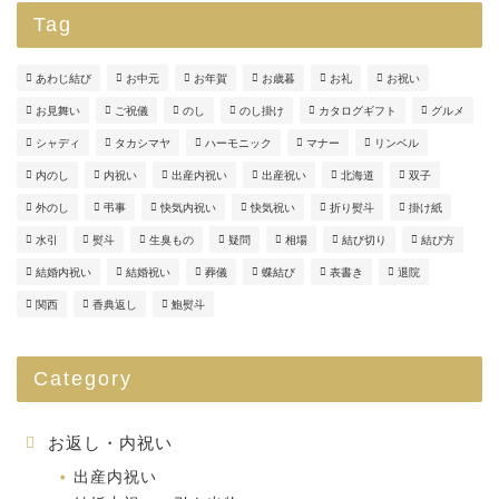
Tag
あわじ結び
お中元
お年賀
お歳暮
お礼
お祝い
お見舞い
ご祝儀
のし
のし掛け
カタログギフト
グルメ
シャディ
タカシマヤ
ハーモニック
マナー
リンベル
内のし
内祝い
出産内祝い
出産祝い
北海道
双子
外のし
弔事
快気内祝い
快気祝い
折り熨斗
掛け紙
水引
熨斗
生臭もの
疑問
相場
結び切り
結び方
結婚内祝い
結婚祝い
葬儀
蝶結び
表書き
退院
関西
香典返し
鮑熨斗
Category
お返し・内祝い
出産内祝い