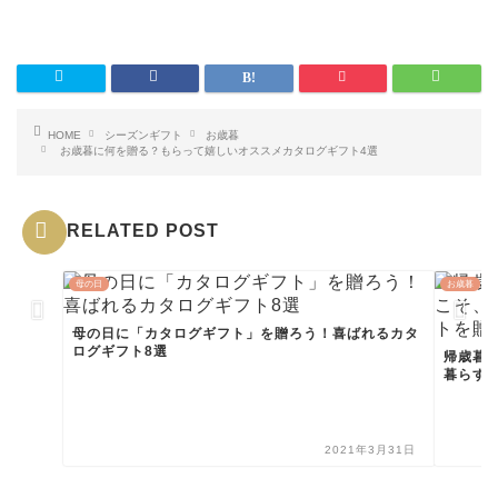
HOME
シーズンギフト
お歳暮
お歳暮に何を贈る？もらって嬉しいオススメカタログギフト4選
RELATED POST
母の日
お歳暮
母の日に「カタログギフト」を贈ろう！喜ばれるカタ
ログギフト8選
帰歳暮
暮らす家
2021年3月31日